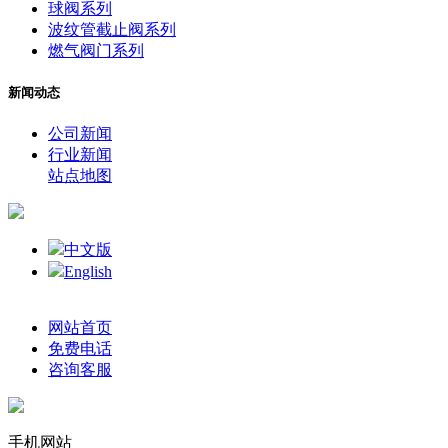
球阀系列
波纹管截止阀系列
燃气阀门系列
新闻动态
公司新闻
行业新闻
站点地图
中文版
English
网站首页
免费电话
咨询客服
手机网站