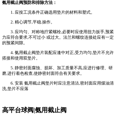
氨用截止阀预防和排除方法：
1. 应按工况条件正确选用垫片的材料和塑式。
2. 精心调节,平稳.操作。
3. 应均匀、对称地拧紧螺栓,必要时应使用扭力扳手,预紧
力应符合要求,不可过小 或过大。法兰和螺纹连接处应有一定
的预紧间隙。
4. 氨用截止阀垫片装配应逢中对正,受力均匀,垫片不允许
搭接和使用双垫片。
5. 静密封面腐蚀、损坏、加工质量不高,应进行修理、研
磨,进行着色检查,使静密封面符合有关要求。
6. 安装 氨用截止阀垫片时应注意清沽,密封面应用煤油清
洗,垫片不应落
高平台球阀|氨用截止阀