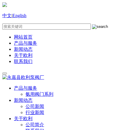
中文
|
English
网站首页
产品与服务
新闻动态
关于欧利
联系我们
产品与服务
氨用阀门系列
新闻动态
公司新闻
行业新闻
关于欧利
公司简介